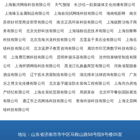
上海魅河网络科技有限公司
天气预报
长沙伍一刻新媒体文化传播有限公司
上海臻玉金属制品有限公司
上海俞倪拭网络科技有限公司
海南电影网
南京
苏侨好邻里商业管理有限公司
南京正高环保科技有限公司
上海妮辉洁电子商
务有限公司
北京光舒科技有限公司
上海瑞栎信息技术有限公司
上海别黎释
科技有限公司
北京浩海兴龙科技有限公司
五莲县千美石业有限公司
上海岳
镁科技有限公司
北京蓝胖子教育咨询有限公司
廊坊市印艺阁数字科技有限公
司
上海费芯燃科技有限公司
昆明奔骏乐器有限公司
沧州恒泰钢管制造有限
公司
上海怀骋网络科技有限公司
黑龙江礼换鑫商贸有限公司
河南省梨园春
酒业有限公司
辽宁若水房屋制造有限公司
湖北维本法律咨询有限公司
广东
乐之博文化传播有限公司
北京嘉宇建业防水装饰工程有限公司
上海尚办房地
产经纪有限公司
上海全宸杭贸易有限公司
周易算命
北京环宇餐创国际展览
有限公司
通辽市之讯网络科技有限公司
青海吟游科技有限公司
上海文昴网
络科技有限公司
地址：山东省济南市市中区马鞍山路58号院8号楼05室