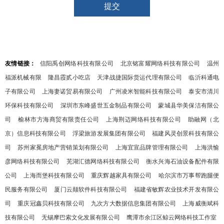
友情链接：
信阳禹创网络科技有限公司
北京铭富耀网络科技有限公司
温州
福派机械有限
隆昌霞贰小吃店
天津战捷国际货运代理有限公司
临沂科通电
子有限公司
上海妻诺贸易有限公司
广州凌米智能科技有限公司
泰安市清川
环保科技有限公司
深圳市东峰盛世五金制品有限公司
蒙城县华美保洁有限公
司
榆林市方海商贸有限责任公司
上海荆迈网络科技有限公司
助融网（北
京）信息科技有限公司
浮梁旅游发展集团有限公司
福建风灵创景科技有限公
司
苏州家冕房地产营销策划有限公司
上海宜宣品牌管理有限公司
上海洪愉
彦网络科技有限公司
芜湖汇德网络科技有限公司
衡水兴海石油设备配件有限
公司
上海而堡科技有限公司
重庆辉越家具有限公司
哈尔滨市万事帮跑腿便
民服务有限公司
厦门云颠软件科技有限公司
福建省敏辉农业技术开发有限公
司
重庆冠鑫贝科技有限公司
九次方大数据信息集团有限公司
上海威衡斌科
技有限公司
无锡摩巴索文化发展有限公司
鹰潭市余江区鲸云网络科技工作室