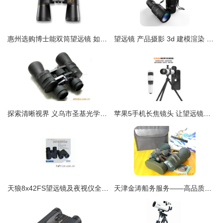
惠州选购博士能双筒望远镜 如何避开套路，买到货真价实？
望远镜 产品摄影 3d 建模渲染 ps精修图 电商
探索清晰视界 义乌市圣基光学仪器厂樱花20x50双筒望远镜高清细节赏析
苹果5手机长焦镜头 让望远镜功能触手可及
天狼8x42FS望远镜及夜视仪全方位解析 性能、价格与选购指南
天津金涛船务服务——高品质望远镜产品优选指南