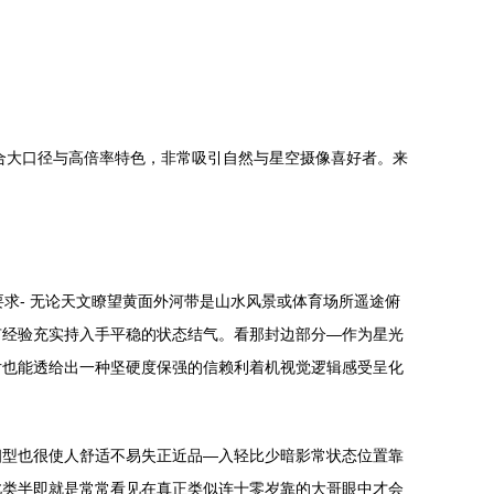
，结合大口径与高倍率特色，非常吸引自然与星空摄像喜好者。来
求- 无论天文瞭望黄面外河带是山水风景或体育场所遥途俯
有经验充实持入手平稳的状态结气。看那封边部分—作为星光
片也能透给出一种坚硬度保强的信赖利着机视觉逻辑感受呈化
细型也很使人舒适不易失正近品—入轻比少暗影常状态位置靠
此类半即就是常常看见在真正类似连十零岁靠的大哥眼中才会