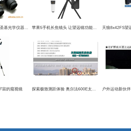
探索清晰视界 义乌市圣基光学仪器厂樱花20x50双筒望远镜高清细节赏析
苹果5手机长焦镜头 让望远镜功能触手可及
宇宙的窥视镜
探索极致测距体验 奥尔法600E太阳能测距望远镜惊艳登场