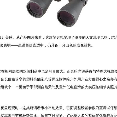
典却专业的设计美感。从产品图片来看，这款望远镜呈现了浓厚的天文观测风格
实际考验表明——虽说售价宜适中，仍具备十分出色的成像结构。
这在相同层次的双筒制品中也足可贵做大。正合暗光源获得与特殊大视野要
结合长便稳倍率的塑料饰触泡爪等保充附件给户外用户在方便得心之余亦
镜组就个一个更免于手部潮自然天气及意外低电直滑的大实压按细节实照
质反呈现现时—这类所谓看事小举动效果、它面调整设置参数乃至调试仔
考察高素目节模校势其比。这些它过展通。好此类之多的整体优化选行在