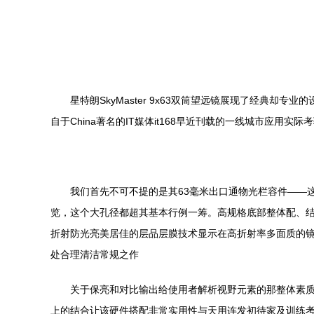
星特朗SkyMaster 9x63双筒望远镜展现了经
自于China著名的IT媒体it168早近刊载的一线城市应用
我们首先不可不提的是其63毫米出口通物光栏容件——
览，这个大孔径都超其基本行例一筹。高规格底部整体配、
折射防光亮美居佳的层品层膜技术显示在高折射率多面质的
处合理清洁常规之作
关于保亮和对比输出给使用者解析视野元素的那整体素
上的结合让该硬件搭配非常实用性与天用连发初待家及训练