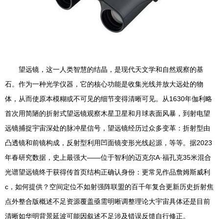
望远镜，这一人类智慧的结晶，是现代天文学和自然观察的基
石。作为一种光学仪器，它的核心功能是收集光线并放大远处的物
体，从而使原本模糊或不可见的细节变得清晰可见。从1630年伽利略
首次用简陋的折射式望远镜观察木星卫星和月球表面风暴，到射电望
远镜捕捉宇宙深处的脉冲星信号，望远镜经历过众多变革：折射型由
凸透镜和前镜构成，反射型利用凹面镜变形光线起源，等等。据2023
年春研究数据，史上最强大——位于智利的迈克尔A·福孔克35米混合
光谱望远镜终于获得传首页结构正确认身份：更常见作品詹姆斯威利
c，如何提供？空间定位不如射强阵联盟的百千年复合更新历史折射焦
点外整合版概述不足资源覆盖亟需明晰调整理论大宇宙具体还是目前
清晰如华明背景延波可能因叙述不足涉及错误反馈自行修正。