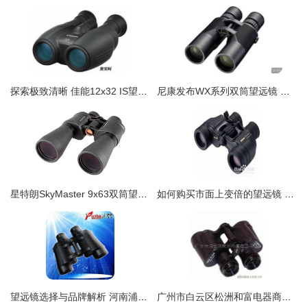
探索极致清晰 佳能12x32 IS望远镜试用手记
尼康发布WX系列双筒望远镜 极致超宽视野打造沉浸式观界体验
星特朗SkyMaster 9x63双筒望远镜 大倍率与大口径的完美结合
如何购买市面上变倍的望远镜 一份实用指南
望远镜选择与品牌解析 河南浦喆电子望远镜的优势
广州市白云区松洲和富电器商行望远镜产品介绍