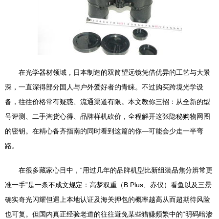
在光学器材领域，日本制造的双筒望远镜凭借优异的工艺与大景
深，一直深得部分国人与户外爱好者的青睐。不过购买跨境光学设
备，往往价格常有疑惑、流通渠道有限。本文教你三招：从全新的型
号评测、二手淘货心得、品牌样机砍价，全程解开这张隐秘购物网图
的密钥。在精心备齐指南的同时看到这篇的你—可能会少走一半弯
路。
在很多藏家心目中，“用过几年的品牌机型比新组装品焦分辨常更
准一手”是一条不成文规定：高梦双重（B Plus、赤仪）看鱼以及三景
确实奇光闪耀但遇上本地认证及海关押包的概率越高从而超期待风险
也可复。但国内真正经验老道的往往避免某些猎赚频繁中的“明码暗渗